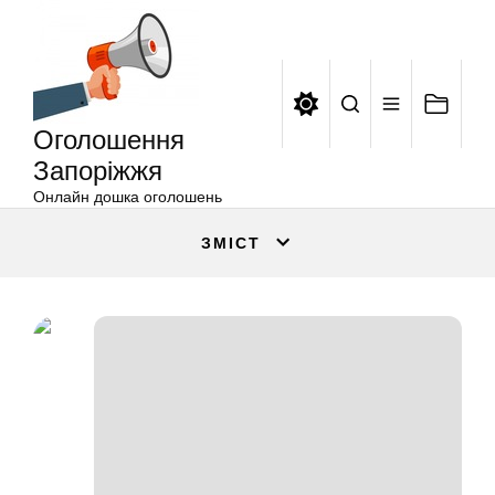
Оголошення
Перейти
Запоріжжя
до
вмісту
Оголошення
Запоріжжя
Онлайн дошка оголошень
ЗМІСТ