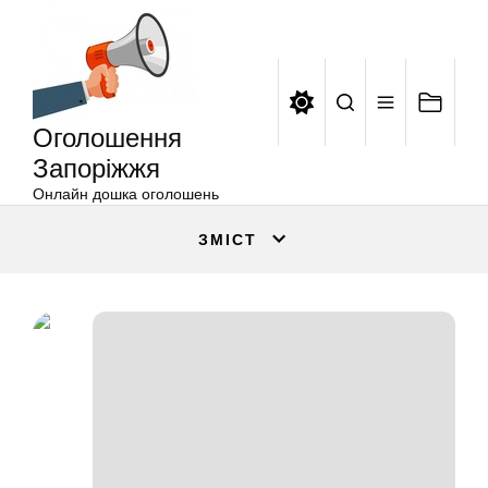
Оголошення
Перейти
Запоріжжя
до
вмісту
Оголошення
Запоріжжя
Онлайн дошка оголошень
ЗМІСТ