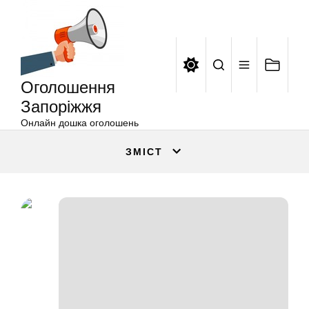
Оголошення
Перейти
Запоріжжя
до
вмісту
Оголошення
Запоріжжя
Онлайн дошка оголошень
ЗМІСТ