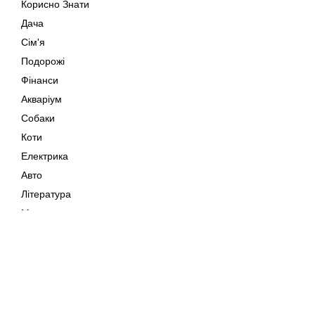
Корисно Знати
Дача
Сім'я
Подорожі
Фінанси
Акваріум
Собаки
Коти
Електрика
Авто
Література
Музика
Дозвілля
Кіно
Мапа сайту
Своїми Руками
Тварини
Авторське право © 202
Поради