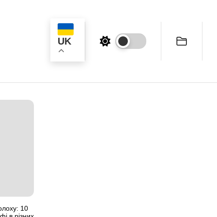
UK
ук
олоху: 10
фі в різних