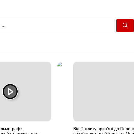
Пош
ільмографія
Від Поклику прип’яті до Переп
олей голлівудського
незабутніх ролей Кілліана Мер