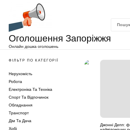
Оголошення
Перейти
Запоріжжя
до
вмісту
Оголошення Запоріжжя
Онлайн дошка оголошень
ФІЛЬТР ПО КАТЕГОРІЇ
Нерухомість
Робота
Електроніка Та Техніка
Спорт Та Відпочинок
Обладнання
Транспорт
Дім Та Дача
Джонні Депп: ф
Хобі
найвідоміших р