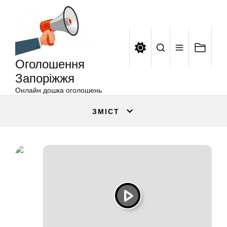
Оголошення
Перейти
Запоріжжя
до
вмісту
Оголошення
Запоріжжя
Онлайн дошка оголошень
ЗМІСТ