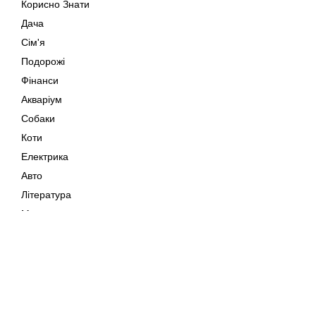
Корисно Знати
Дача
Сім'я
Подорожі
Фінанси
Акваріум
Собаки
Коти
Електрика
Авто
Література
Музика
Дозвілля
Кіно
Мапа сайту
Своїми Руками
Тварини
Авторське право © 202
Поради