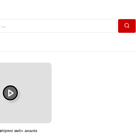
Пош
ітряні змії» аналіз