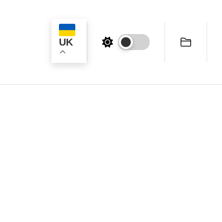
UK
ук