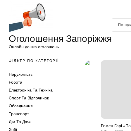
Оголошення
Перейти
Запоріжжя
до
вмісту
Оголошення Запоріжжя
Онлайн дошка оголошень
ФІЛЬТР ПО КАТЕГОРІЇ
Нерухомість
Робота
Електроніка Та Техніка
Спорт Та Відпочинок
Обладнання
Транспорт
Дім Та Дача
Ромен Гарі «Пов
Хобі