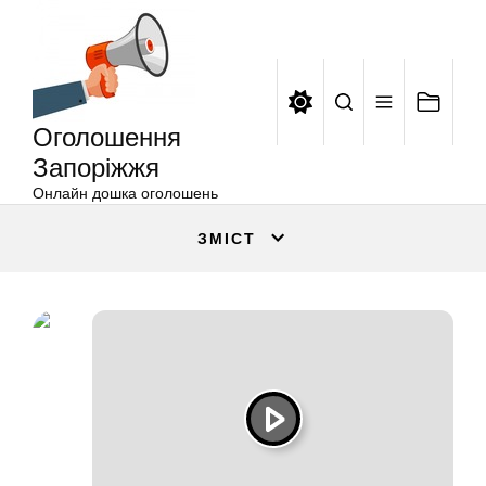
Оголошення
Перейти
Запоріжжя
до
вмісту
Оголошення
Запоріжжя
Онлайн дошка оголошень
ЗМІСТ