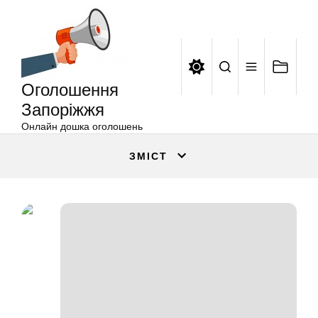
Оголошення
Перейти
Запоріжжя
до
вмісту
Оголошення
Запоріжжя
Онлайн дошка оголошень
ЗМІСТ