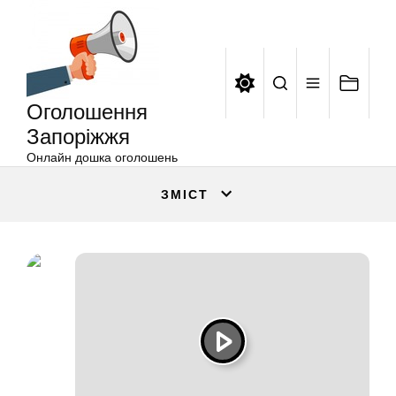
Оголошення
Перейти
Запоріжжя
до
вмісту
Оголошення
Запоріжжя
Онлайн дошка оголошень
ЗМІСТ