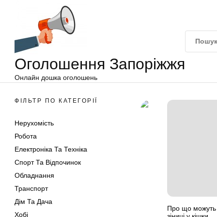
Оголошення
Перейти
Запоріжжя
до
вмісту
Оголошення Запоріжжя
Онлайн дошка оголошень
ФІЛЬТР ПО КАТЕГОРІЇ
Нерухомість
Робота
Електроніка Та Техніка
Спорт Та Відпочинок
Обладнання
Транспорт
Дім Та Дача
Про що можуть 
Хобі
зіниці у кішки