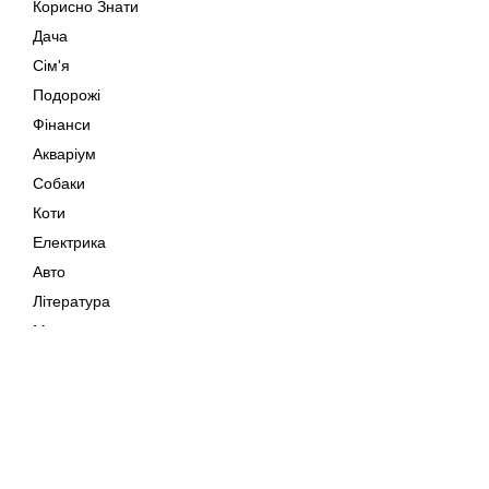
Корисно Знати
Дача
Сім'я
Подорожі
Фінанси
Акваріум
Собаки
Коти
Електрика
Авто
Література
Музика
Дозвілля
Кіно
Мапа сайту
Своїми Руками
Тварини
Авторське право © 202
Поради