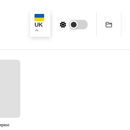
UK
ук
ирені