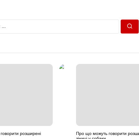
Пош
говорити розширені
Про що можуть говорити розш
зіниці у собаки