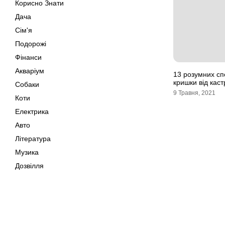
Корисно Знати
Дача
Сім'я
Подорожі
Фінанси
Акваріум
13 розумних сп
кришки від каст
Собаки
9 Травня, 2021
Коти
Електрика
Авто
Література
Музика
Дозвілля
Кіно
Своїми Руками
Тварини
Мапа сайту
Поради