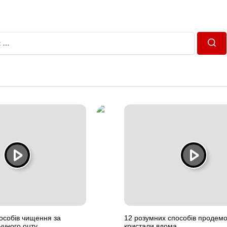
Пош
особів чищення за
12 розумних способів продем
учного оцту
кристали вдома