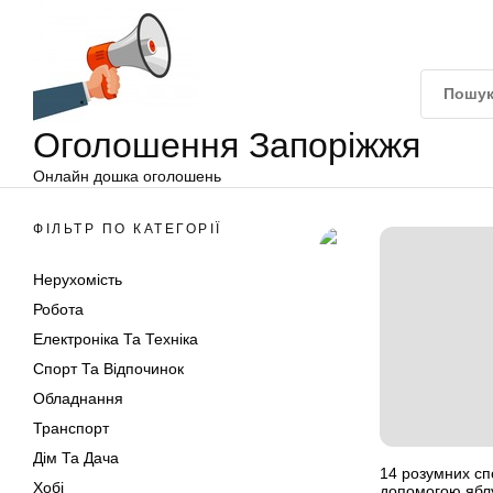
Оголошення
Перейти
Запоріжжя
до
вмісту
Оголошення Запоріжжя
Онлайн дошка оголошень
ФІЛЬТР ПО КАТЕГОРІЇ
Нерухомість
Робота
Електроніка Та Техніка
Спорт Та Відпочинок
Обладнання
Транспорт
Дім Та Дача
14 розумних сп
Хобі
допомогою ябл