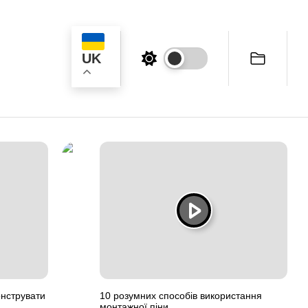
UK
ук
онструвати
10 розумних способів використання
монтажної піни