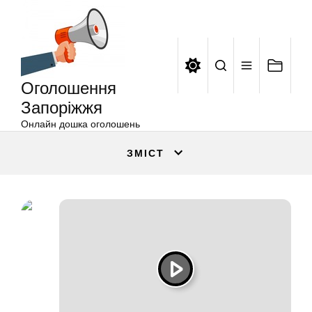
Оголошення
Перейти
Запоріжжя
до
вмісту
Оголошення
Запоріжжя
Онлайн дошка оголошень
ЗМІСТ