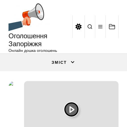
Оголошення
Перейти
Запоріжжя
до
вмісту
Оголошення
Запоріжжя
Онлайн дошка оголошень
ЗМІСТ