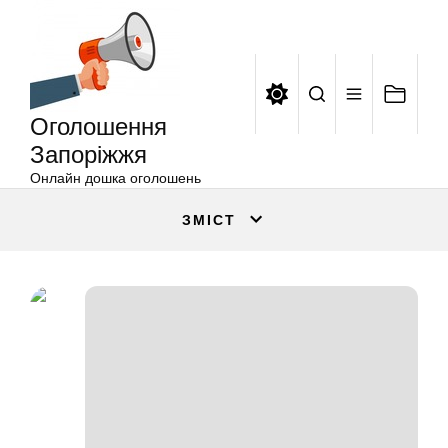
Оголошення
Перейти
Запоріжжя
до
вмісту
Оголошення
Запоріжжя
Онлайн дошка оголошень
ЗМІСТ