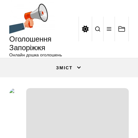
Оголошення
Перейти
Запоріжжя
до
вмісту
Оголошення
Запоріжжя
Онлайн дошка оголошень
ЗМІСТ