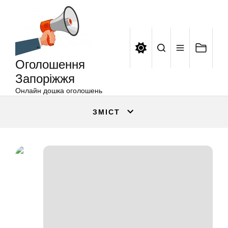
Оголошення
Перейти
Запоріжжя
до
вмісту
Оголошення
Запоріжжя
Онлайн дошка оголошень
ЗМІСТ