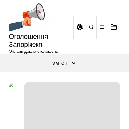
Оголошення
Перейти
Запоріжжя
до
вмісту
Оголошення
Запоріжжя
Онлайн дошка оголошень
ЗМІСТ