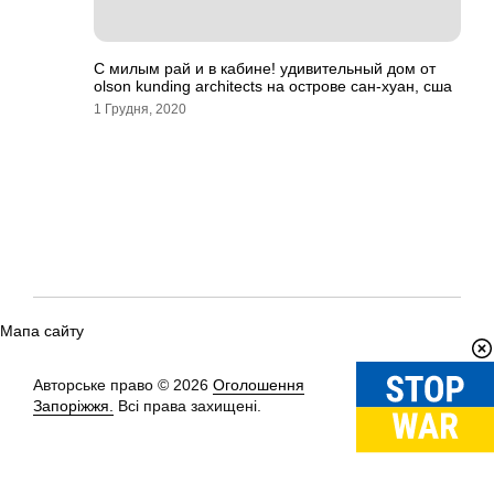
С милым рай и в кабине! удивительный дом от
olson kunding architects на острове сан-хуан, сша
1 Грудня, 2020
Мапа сайту
Авторське право © 2026
Оголошення
Вгору
↑
Запоріжжя.
Всі права захищені.