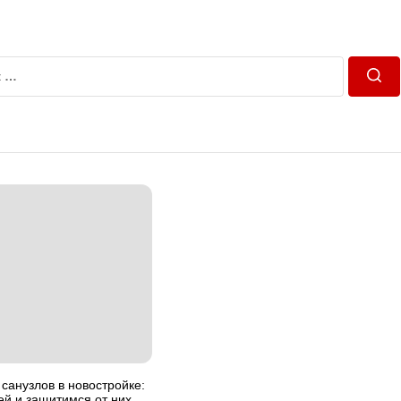
Пош
санузлов в новостройке:
й и защитимся от них