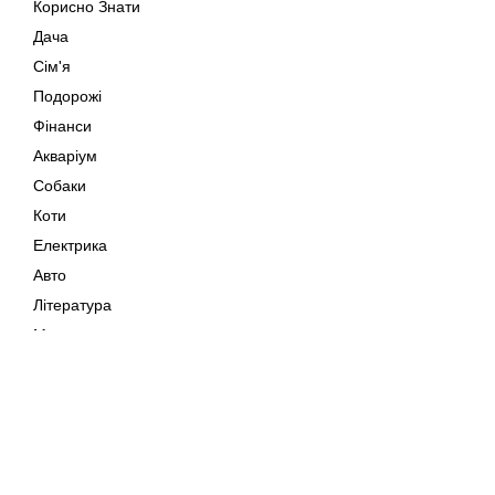
Корисно Знати
Дача
Сім'я
Подорожі
Фінанси
Акваріум
Собаки
Коти
Електрика
Авто
Література
Музика
Дозвілля
Кіно
Мапа сайту
Своїми Руками
Тварини
Авторське право © 202
Поради