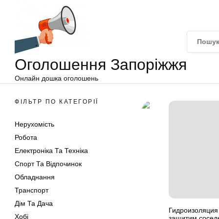
Оголошення
Перейти
Запоріжжя
до
вмісту
Оголошення Запоріжжя
Онлайн дошка оголошень
ФІЛЬТР ПО КАТЕГОРІЇ
Нерухомість
Робота
Електроніка Та Техніка
Спорт Та Відпочинок
Обладнання
Транспорт
Дім Та Дача
Гидроизоляция 
Хобі
защитим соседе