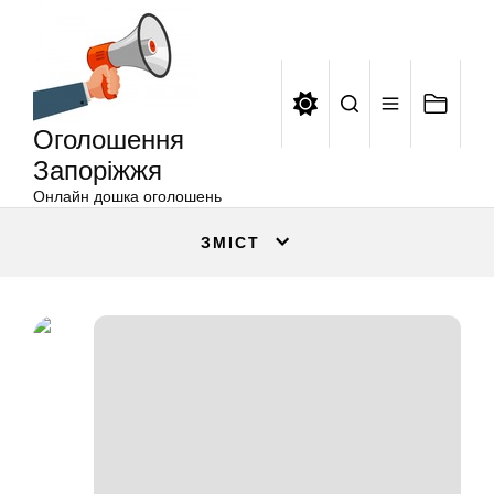
Оголошення
Перейти
Запоріжжя
до
вмісту
Оголошення
Запоріжжя
Онлайн дошка оголошень
ЗМІСТ