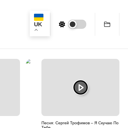
UK
ук
Песня: Сергей Трофимов – Я Скучаю По
Тебе