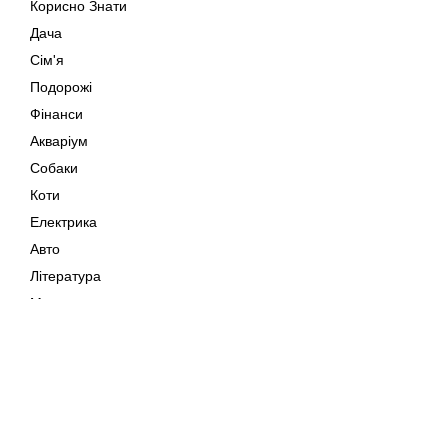
Корисно Знати
Дача
Сім'я
Подорожі
Фінанси
Акваріум
Собаки
Коти
Електрика
Авто
Література
Музика
Дозвілля
Кіно
Мапа сайту
Своїми Руками
Тварини
Авторське право © 202
Поради