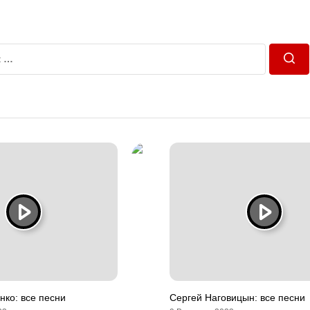
Пош
ко: все песни
Сергей Наговицын: все песни