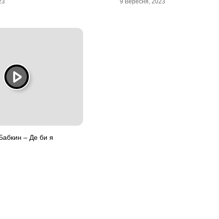
23
9 Вересня, 2023
Бабкин – Де би я