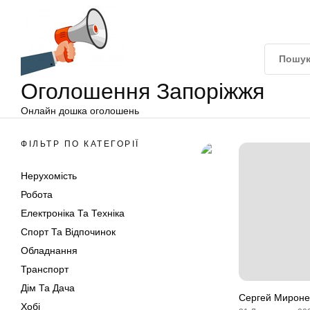
Оголошення
Перейти
Запоріжжя
до
вмісту
Оголошення Запоріжжя
Онлайн дошка оголошень
ФІЛЬТР ПО КАТЕГОРІЇ
Нерухомість
Робота
Електроніка Та Техніка
Спорт Та Відпочинок
Обладнання
Транспорт
Дім Та Дача
Сергей Миронен
Хобі