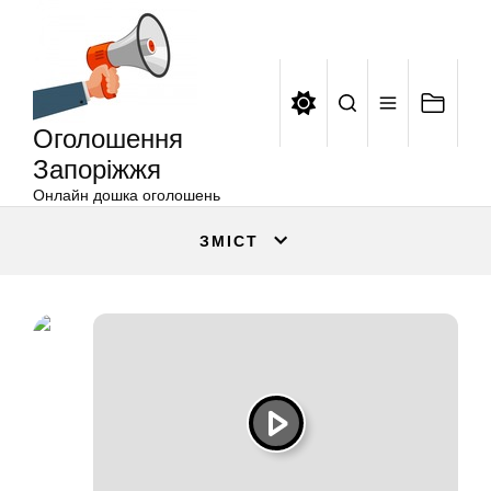
Оголошення
Перейти
Запоріжжя
до
вмісту
Оголошення
Запоріжжя
Онлайн дошка оголошень
ЗМІСТ