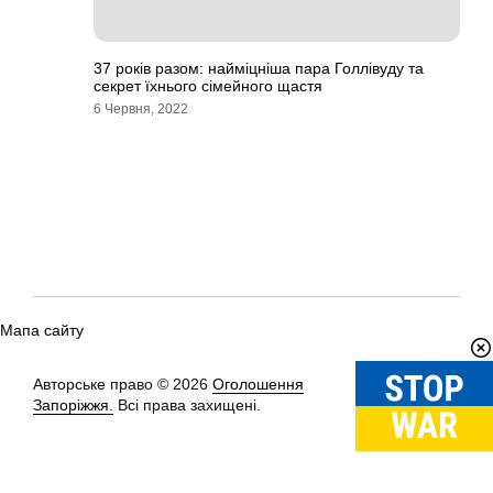
37 років разом: найміцніша пара Голлівуду та
секрет їхнього сімейного щастя
6 Червня, 2022
Мапа сайту
Авторське право © 2026
Оголошення
Вгору
↑
Запоріжжя.
Всі права захищені.