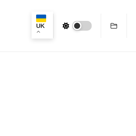
UK
ук