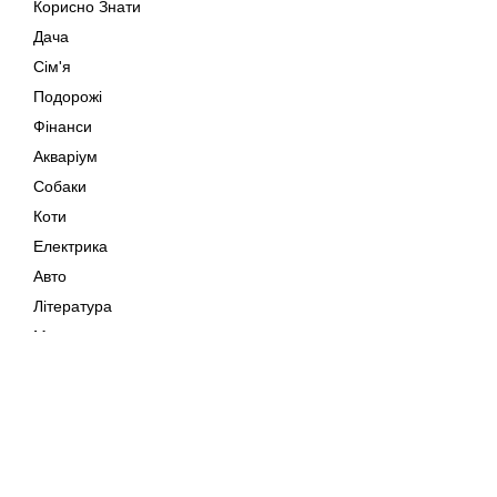
Корисно Знати
Дача
Сім'я
Подорожі
Фінанси
Акваріум
Собаки
Коти
Електрика
Авто
Література
Музика
Дозвілля
Кіно
Мапа сайту
Своїми Руками
Тварини
Авторське право © 202
Поради