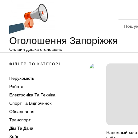
Оголошення
Перейти
Запоріжжя
до
вмісту
Оголошення Запоріжжя
Онлайн дошка оголошень
ФІЛЬТР ПО КАТЕГОРІЇ
Нерухомість
Робота
Електроніка Та Техніка
Спорт Та Відпочинок
Обладнання
Транспорт
Дім Та Дача
Надежный хости
Хобі
сайта