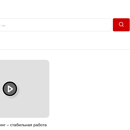
Пош
нг – стабильная работа