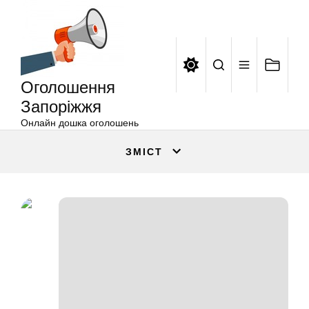
Оголошення
Перейти
Запоріжжя
до
вмісту
Оголошення
Запоріжжя
Онлайн дошка оголошень
ЗМІСТ