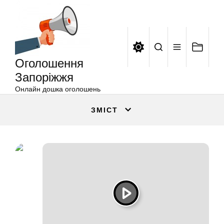
Оголошення
Перейти
Запоріжжя
до
вмісту
Оголошення
Запоріжжя
Онлайн дошка оголошень
ЗМІСТ