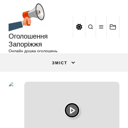
Оголошення
Перейти
Запоріжжя
до
вмісту
Оголошення
Запоріжжя
Онлайн дошка оголошень
ЗМІСТ