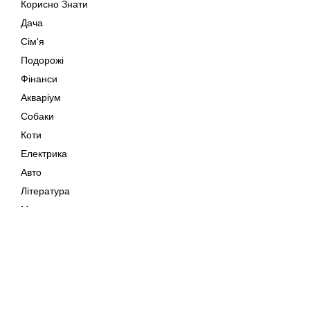
Корисно Знати
Дача
Сім'я
Подорожі
Фінанси
Акваріум
Собаки
Коти
Електрика
Авто
Література
Музика
Дозвілля
Кіно
Мапа сайту
Своїми Руками
Тварини
Авторське право © 202
Поради