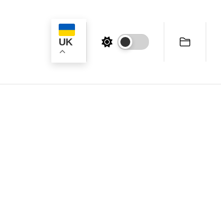
UK
ук