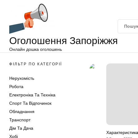
Оголошення
Перейти
Запоріжжя
до
вмісту
Оголошення Запоріжжя
Онлайн дошка оголошень
ФІЛЬТР ПО КАТЕГОРІЇ
Нерухомість
Робота
Електроніка Та Техніка
Спорт Та Відпочинок
Обладнання
Транспорт
Дім Та Дача
Характеристика
Хобі