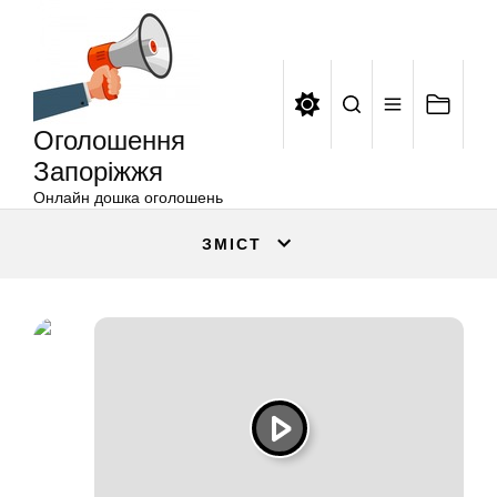
Оголошення
Перейти
Запоріжжя
до
вмісту
Оголошення
Запоріжжя
Онлайн дошка оголошень
ЗМІСТ