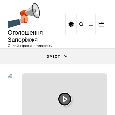
Оголошення
Перейти
Запоріжжя
до
вмісту
Оголошення
Запоріжжя
Онлайн дошка оголошень
ЗМІСТ