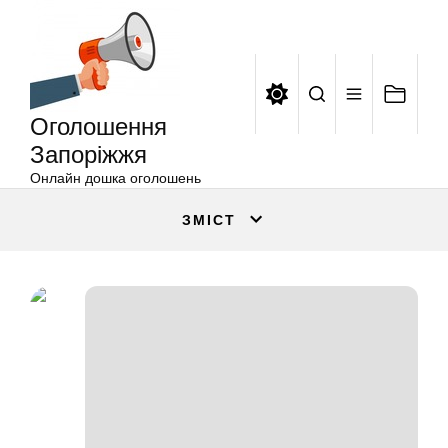
Оголошення
Перейти
Запоріжжя
до
вмісту
Оголошення
Запоріжжя
Онлайн дошка оголошень
ЗМІСТ