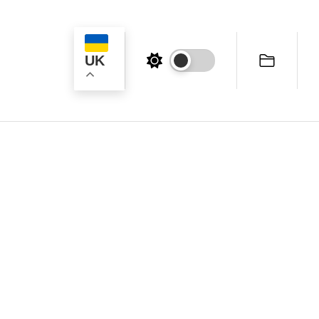
UK
ук