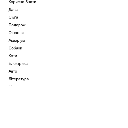
Корисно Знати
Дача
Сім'я
Подорожі
Фінанси
Акваріум
Собаки
Коти
Електрика
Авто
Література
Музика
Дозвілля
Кіно
Мапа сайту
Своїми Руками
Тварини
Авторське право © 202
Поради