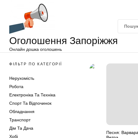
Оголошення
Перейти
Запоріжжя
до
вмісту
Оголошення Запоріжжя
Онлайн дошка оголошень
ФІЛЬТР ПО КАТЕГОРІЇ
Нерухомість
Робота
Електроніка Та Техніка
Спорт Та Відпочинок
Обладнання
Транспорт
Дім Та Дача
Песня: Варвара
Хобі
Ветра