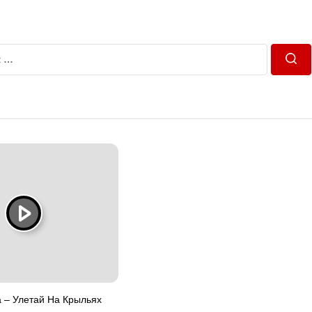
Пош
 – Улетай На Крыльях