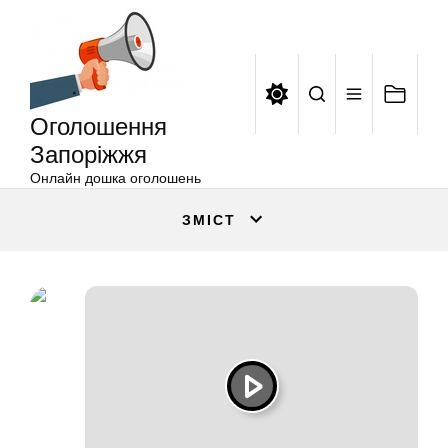
Оголошення
Перейти
Запоріжжя
до
вмісту
Оголошення
Запоріжжя
Онлайн дошка оголошень
ЗМІСТ