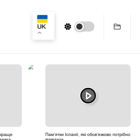
UK
ук
 краще
Пам’ятки Іспанії, які обов’язково потрібно
ерега
відвідати