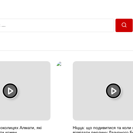
Пош
 околицях Алмати, які
Ніцца: що подивитися та коли
ати кожен
відвідати перлину Лазурного Б