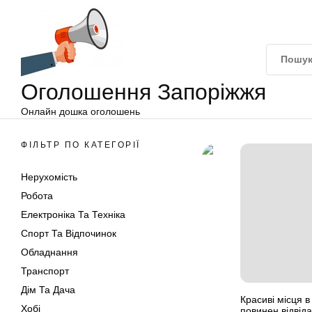
Оголошення
Перейти
Запоріжжя
до
вмісту
Оголошення Запоріжжя
Онлайн дошка оголошень
ФІЛЬТР ПО КАТЕГОРІЇ
Нерухомість
Робота
Електроніка Та Техніка
Спорт Та Відпочинок
Обладнання
Транспорт
Дім Та Дача
Красиві місця в
Хобі
повинен відвід