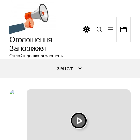
Оголошення
Перейти
Запоріжжя
до
вмісту
Оголошення
Запоріжжя
Онлайн дошка оголошень
ЗМІСТ