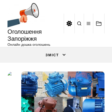
Оголошення
Перейти
Запоріжжя
до
вмісту
Оголошення
Запоріжжя
Онлайн дошка оголошень
ЗМІСТ