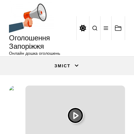
Оголошення
Перейти
Запоріжжя
до
вмісту
Оголошення
Запоріжжя
Онлайн дошка оголошень
ЗМІСТ