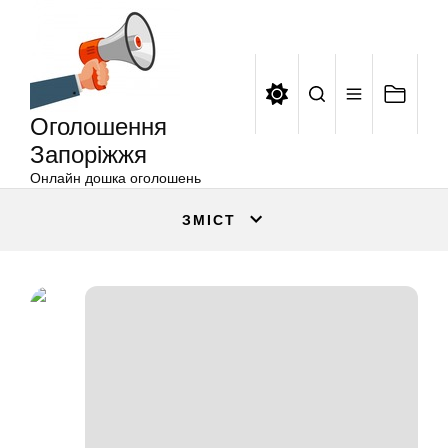
Оголошення
Перейти
Запоріжжя
до
вмісту
Оголошення
Запоріжжя
Онлайн дошка оголошень
ЗМІСТ