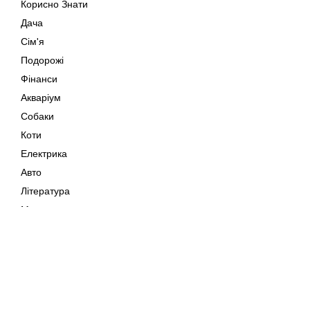
Корисно Знати
Дача
Сім'я
Подорожі
Фінанси
Акваріум
Собаки
Коти
Електрика
Авто
Література
Музика
Дозвілля
Кіно
Мапа сайту
Своїми Руками
Тварини
Авторське право © 202
Поради