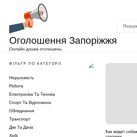
Оголошення
Перейти
Запоріжжя
до
вмісту
Оголошення Запоріжжя
Онлайн дошка оголошень
ФІЛЬТР ПО КАТЕГОРІЇ
Нерухомість
Робота
Електроніка Та Техніка
Спорт Та Відпочинок
Обладнання
Транспорт
Дім Та Дача
Как видят соба
Хобі
глазами