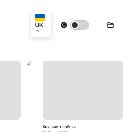
UK
ук
Как видят собаки