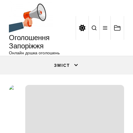
Оголошення
Перейти
Запоріжжя
до
вмісту
Оголошення
Запоріжжя
Онлайн дошка оголошень
ЗМІСТ