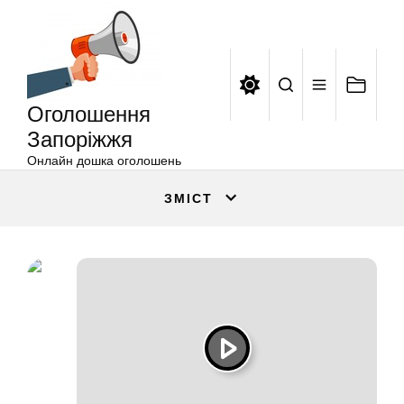
Оголошення
Перейти
Запоріжжя
до
вмісту
Оголошення
Запоріжжя
Онлайн дошка оголошень
ЗМІСТ