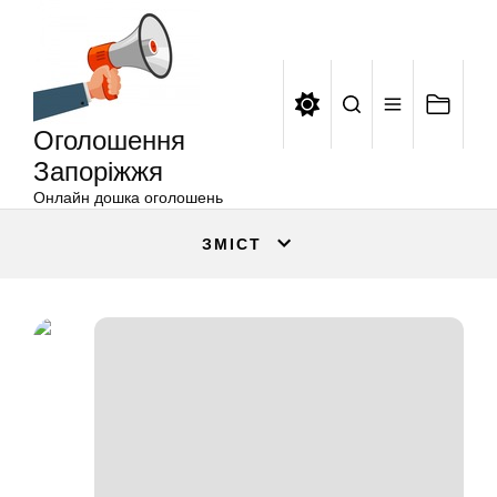
Оголошення
Перейти
Запоріжжя
до
вмісту
Оголошення
Запоріжжя
Онлайн дошка оголошень
ЗМІСТ