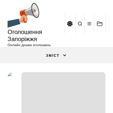
Оголошення
Перейти
Запоріжжя
до
вмісту
Оголошення
Запоріжжя
Онлайн дошка оголошень
ЗМІСТ