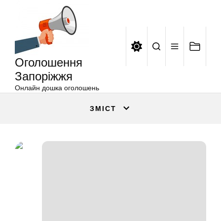
Оголошення
Перейти
Запоріжжя
до
вмісту
Оголошення
Запоріжжя
Онлайн дошка оголошень
ЗМІСТ