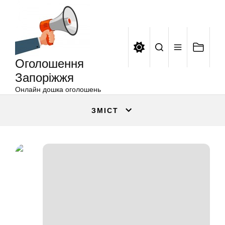
Оголошення
Перейти
Запоріжжя
до
вмісту
Оголошення
Запоріжжя
Онлайн дошка оголошень
ЗМІСТ