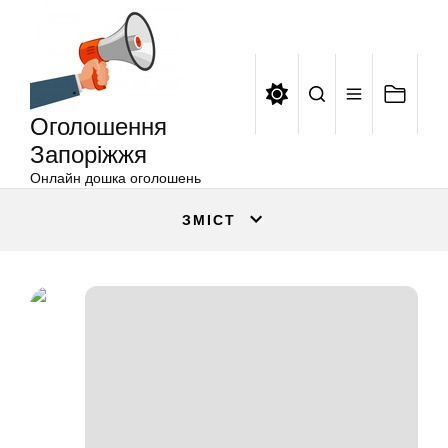
Оголошення
Перейти
Запоріжжя
до
вмісту
Оголошення
Запоріжжя
Онлайн дошка оголошень
ЗМІСТ