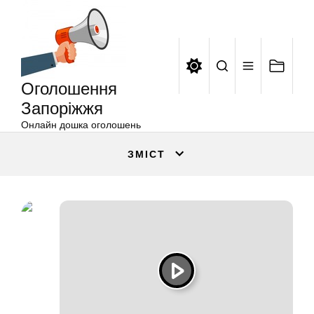
Оголошення
Перейти
Запоріжжя
до
вмісту
Оголошення
Запоріжжя
Онлайн дошка оголошень
ЗМІСТ