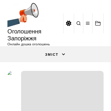
Оголошення
Перейти
Запоріжжя
до
вмісту
Оголошення
Запоріжжя
Онлайн дошка оголошень
ЗМІСТ