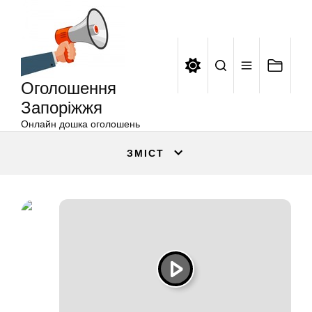
Оголошення
Перейти
Запоріжжя
до
вмісту
Оголошення
Запоріжжя
Онлайн дошка оголошень
ЗМІСТ