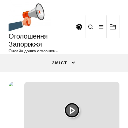
Оголошення
Перейти
Запоріжжя
до
вмісту
Оголошення
Запоріжжя
Онлайн дошка оголошень
ЗМІСТ