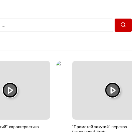
Пош
тий” характеристика
“Прометей закутий” переказ –
(скорочено) Есхіл