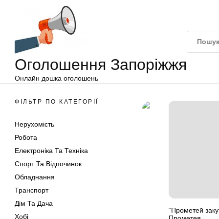
Оголошення
Перейти
Запоріжжя
до
вмісту
Оголошення Запоріжжя
Онлайн дошка оголошень
ФІЛЬТР ПО КАТЕГОРІЇ
Нерухомість
Робота
Електроніка Та Техніка
Спорт Та Відпочинок
Обладнання
Транспорт
Дім Та Дача
“Прометей заку
Хобі
Прометея