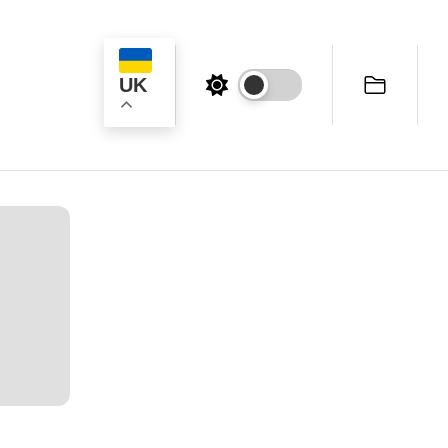
UK
ук