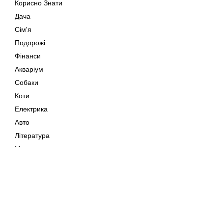
Корисно Знати
Дача
Сім'я
Подорожі
Фінанси
Акваріум
Собаки
Коти
Електрика
Авто
Література
Музика
Дозвілля
Кіно
Мапа сайту
Своїми Руками
Тварини
Авторське право © 202
Поради