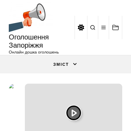
Оголошення
Перейти
Запоріжжя
до
вмісту
Оголошення
Запоріжжя
Онлайн дошка оголошень
ЗМІСТ